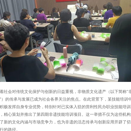
着社会对传统文化保护与创新的日益重视，非物质文化遗产（以下简称“
”）的传承与发展已成为社会各界关注的焦点。在此背景下，某技能培训
积极发挥自身专业优势，特别针对已实体入驻的营利性民办职业技能培训
，精心策划并推出了第四期非遗技能培训项目。这一举措不仅为这些机构
了新的文化内涵与市场竞争力，也为非遗的活态传承与创新应用开辟了切
行的路径。