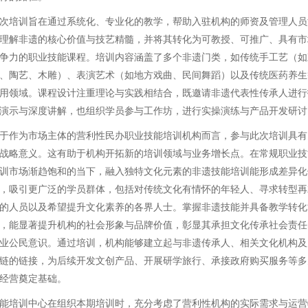
次培训旨在通过系统化、专业化的教学，帮助入驻机构的师资及管理人员
理解非遗的核心价值与技艺精髓，并将其转化为可教授、可推广、具有市
争力的职业技能课程。培训内容涵盖了多个非遗门类，如传统手工艺（如
、陶艺、木雕）、表演艺术（如地方戏曲、民间舞蹈）以及传统医药养生
用领域。课程设计注重理论与实践相结合，既邀请非遗代表性传承人进行
演示与深度讲解，也组织学员参与工作坊，进行实操演练与产品开发研讨
于作为市场主体的营利性民办职业技能培训机构而言，参与此次培训具有
战略意义。这有助于机构开拓新的培训领域与业务增长点。在常规职业技
训市场渐趋饱和的当下，融入独特文化元素的非遗技能培训能形成差异化
，吸引更广泛的学员群体，包括对传统文化有情怀的年轻人、寻求转型再
的人员以及希望提升文化素养的各界人士。掌握非遗技能并具备教学转化
，能显著提升机构的社会形象与品牌价值，彰显其承担文化传承社会责任
业公民意识。通过培训，机构能够建立起与非遗传承人、相关文化机构及
链的链接，为后续开发文创产品、开展研学旅行、承接政府购买服务等多
经营奠定基础。
能培训中心在组织本期培训时，充分考虑了营利性机构的实际需求与运营