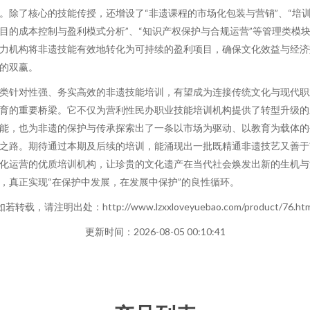
。除了核心的技能传授，还增设了“非遗课程的市场化包装与营销”、“培
目的成本控制与盈利模式分析”、“知识产权保护与合规运营”等管理类模
力机构将非遗技能有效地转化为可持续的盈利项目，确保文化效益与经济
的双赢。
类针对性强、务实高效的非遗技能培训，有望成为连接传统文化与现代职
育的重要桥梁。它不仅为营利性民办职业技能培训机构提供了转型升级的
能，也为非遗的保护与传承探索出了一条以市场为驱动、以教育为载体的
之路。期待通过本期及后续的培训，能涌现出一批既精通非遗技艺又善于
化运营的优质培训机构，让珍贵的文化遗产在当代社会焕发出新的生机与
，真正实现“在保护中发展，在发展中保护”的良性循环。
如若转载，请注明出处：http://www.lzxxloveyuebao.com/product/76.htm
更新时间：2026-08-05 00:10:41