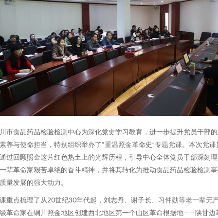
川市食品药品检验检测中心为深化党史学习教育，进一步提升党员干部的
素养与使命担当，特别组织举办了“重温照金革命史”专题党课。本次党课
通过回顾照金这片红色热土上的光辉历程，引导中心全体党员干部深刻理
一辈革命家艰苦卓绝的奋斗精神，并将其转化为推动食品药品检验检测事
质量发展的强大动力。
课重点梳理了从20世纪30年代起，刘志丹、谢子长、习仲勋等老一辈无
级革命家在铜川照金地区创建西北地区第一个山区革命根据地——陕甘边