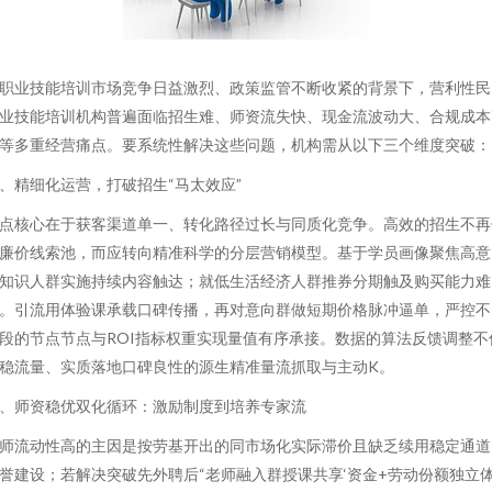
职业技能培训市场竞争日益激烈、政策监管不断收紧的背景下，营利性民
业技能培训机构普遍面临招生难、师资流失快、现金流波动大、合规成本
等多重经营痛点。要系统性解决这些问题，机构需从以下三个维度突破：
、精细化运营，打破招生“马太效应”
点核心在于获客渠道单一、转化路径过长与同质化竞争。高效的招生不再
廉价线索池，而应转向精准科学的分层营销模型。基于学员画像聚焦高意
知识人群实施持续内容触达；就低生活经济人群推券分期触及购买能力难
。引流用体验课承载口碑传播，再对意向群做短期价格脉冲逼单，严控不
段的节点节点与ROI指标权重实现量值有序承接。数据的算法反馈调整不
稳流量、实质落地口碑良性的源生精准量流抓取与主动K。
、师资稳优双化循环：激励制度到培养专家流
师流动性高的主因是按劳基开出的同市场化实际滞价且缺乏续用稳定通道
誉建设；若解决突破先外聘后“老师融入群授课共享‘资金+劳动份额独立